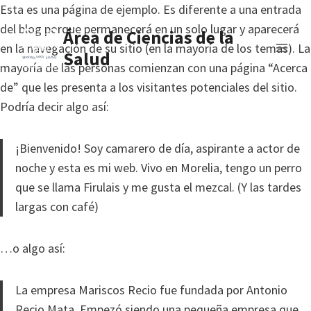
Skip
Esta es una página de ejemplo. Es diferente a una entrada
to
del blog porque permanecerá en un solo lugar y aparecerá
Área de Ciencias de la
content
en la navegación de su sitio (en la mayoría de los temas). La
Salud
mayoría de las personas comienzan con una página “Acerca
de” que les presenta a los visitantes potenciales del sitio.
Podría decir algo así:
¡Bienvenido! Soy camarero de día, aspirante a actor de
noche y esta es mi web. Vivo en Morelia, tengo un perro
que se llama Firulais y me gusta el mezcal. (Y las tardes
largas con café)
…o algo así:
La empresa Mariscos Recio fue fundada por Antonio
Recio Mata. Empezó siendo una pequeña empresa que